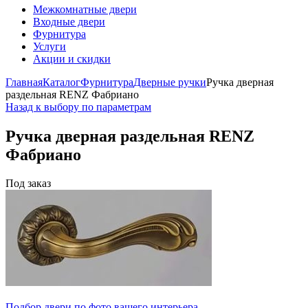
Межкомнатные двери
Входные двери
Фурнитура
Услуги
Акции и скидки
Главная
Каталог
Фурнитура
Дверные ручки
Ручка дверная
раздельная RENZ Фабриано
Назад к выбору по параметрам
Ручка дверная раздельная RENZ
Фабриано
Под заказ
Подбор двери по фото вашего интерьера