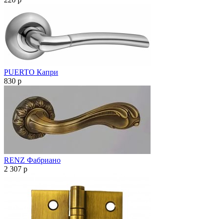
PUERTO Капри
830
p
RENZ Фабриано
2 307
p