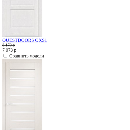
QUESTDOORS QXS1
8 170
p
7 073
p
Сравнить модели