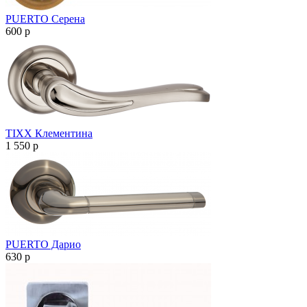
PUERTO Серена
600
p
TIXX Клементина
1 550
p
PUERTO Дарио
630
p