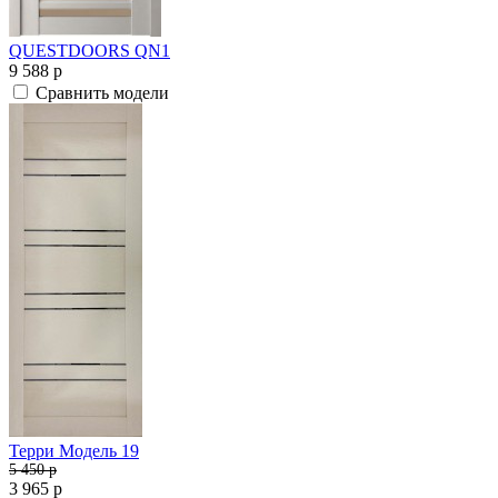
QUESTDOORS QN1
9 588
p
Сравнить модели
Терри Модель 19
5 450
p
3 965
p