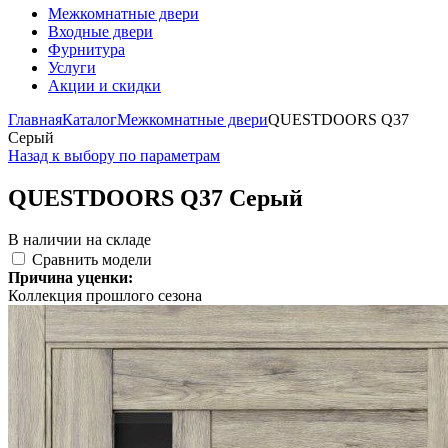
Межкомнатные двери
Входные двери
Фурнитура
Услуги
Акции и скидки
Главная
Каталог
Межкомнатные двери
QUESTDOORS Q37
Серый
Назад к выбору по параметрам
QUESTDOORS Q37 Серый
В наличии на складе
Сравнить модели
Причина уценки:
Коллекция прошлого сезона