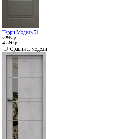
Терри Модель 51
6 040
p
4 860
p
Сравнить модели