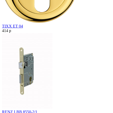
TIXX ET 04
414
p
RENZ LBB 8550-2/1