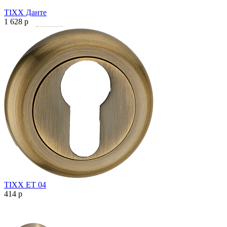
TIXX Данте
1 628
p
TIXX ET 04
414
p