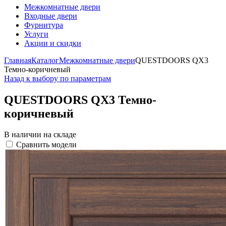
Межкомнатные двери
Входные двери
Фурнитура
Услуги
Акции и скидки
Главная
Каталог
Межкомнатные двери
QUESTDOORS QX3
Темно-коричневый
Назад к выбору по параметрам
QUESTDOORS QX3 Темно-
коричневый
В наличии на складе
Сравнить модели